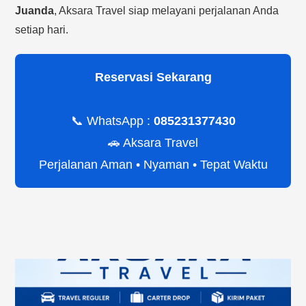
Juanda
, Aksara Travel siap melayani perjalanan Anda
setiap hari.
Reservasi Sekarang
📞 WhatsApp :
085231377430
🚗 Aksara Travel
Perjalanan Aman • Nyaman • Tepat Waktu