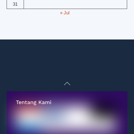
31
« Jul
Back
To
Top
Tentang Kami