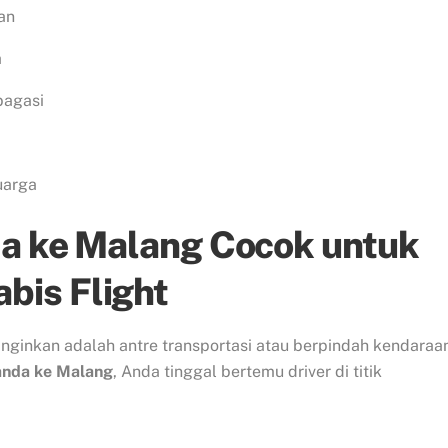
an
a
bagasi
uarga
da ke Malang Cocok untuk
is Flight
iinginkan adalah antre transportasi atau berpindah kendaraa
anda ke Malang
, Anda tinggal bertemu driver di titik