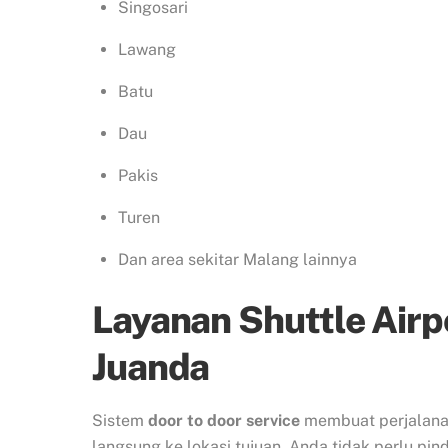
Singosari
Lawang
Batu
Dau
Pakis
Turen
Dan area sekitar Malang lainnya
Layanan Shuttle Airp
Juanda
Sistem
door to door service
membuat perjalanan
langsung ke lokasi tujuan. Anda tidak perlu pi