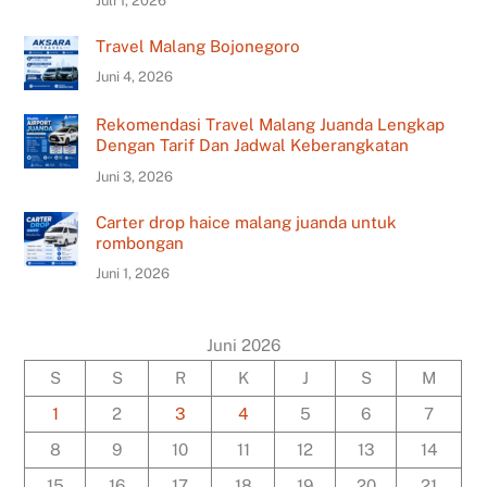
Juli 1, 2026
Travel Malang Bojonegoro
Juni 4, 2026
Rekomendasi Travel Malang Juanda Lengkap
Dengan Tarif Dan Jadwal Keberangkatan
Juni 3, 2026
Carter drop haice malang juanda untuk
rombongan
Juni 1, 2026
Juni 2026
S
S
R
K
J
S
M
1
2
3
4
5
6
7
8
9
10
11
12
13
14
15
16
17
18
19
20
21