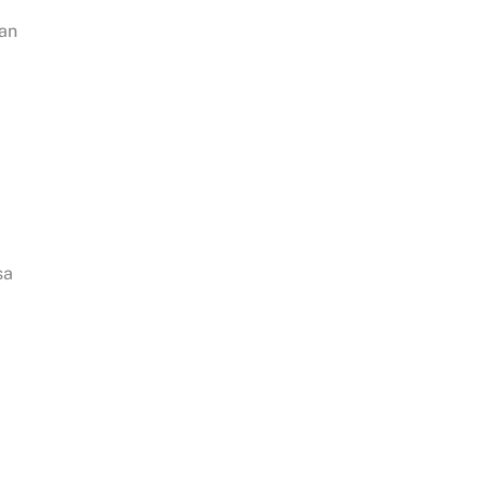
an
sa