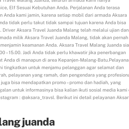
 Travel Malang Juanda, seluruh armada kami hanya
ce, Elf Sesuai Kebutuhan Anda. Perjalanan Anda terasa
 Anda kami jamin, karena setiap mobil dari armada Aksara
da tidak perlu takut tidak sampai tujuan karena Anda bisa
Driver Aksara Travel Juanda Malang telah melalui ujian dan
mada milik Aksara Travel Juanda Malang, tidak akan pernah
g menjamin keamanan Anda. Aksara Travel Malang Juanda si
 – 15.00. Jadi Anda tidak perlu khawatir jika penerbangan
t Anda di manapun di area Kepanjen-Malang-Batu.Pelayana
kami tingkatkan untuk menjamu pelanggan agar selamat dan
murah, pelayanan yang ramah, dan pengendara yang profesion
da juga bisa mendapatkan promo – promo dan hadiah, yang
galan untuk informasinya bisa kalian ikuti sosial media kami 
ram : @aksara_travsl. Berikut ini detail pelayanan Aksar
lang juanda