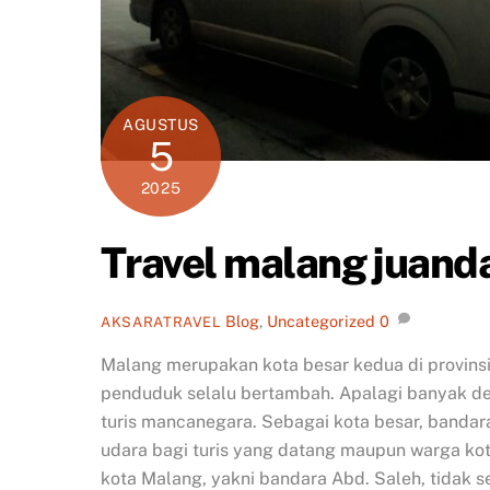
AGUSTUS
5
2025
Travel malang juan
Blog
,
Uncategorized
0
AKSARATRAVEL
Malang merupakan kota besar kedua di provinsi
penduduk selalu bertambah. Apalagi banyak de
turis mancanegara. Sebagai kota besar, banda
udara bagi turis yang datang maupun warga ko
kota Malang, yakni bandara Abd. Saleh, tidak 